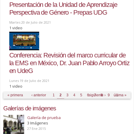
Presentación de la Unidad de Aprendizaje
Perspectiva de Género - Prepas UDG
Martes 20 de Julio de 2021
1 video
Conferencia: Revisión del marco curricular de
la EMS en México, Dr. Juan Pablo Arroyo Ortiz
en UdeG
Lunes 19 de Julio de 2021
1 video
Páginas
« primera
‹ anterior
1
2
3
4
5
6
siguiente ›
7
8
9
última »
…
Galerías de imágenes
Galería de prueba
3 Imágenes
27 Ene 2015