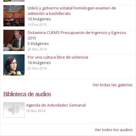
UdeG y gobierno estatal homologan examen de
admisión a bachillerato
10 Imágenes
14 Ene 2015
Dictamina CUEMS Presupuesto de Ingresos y Egresos
2015
5 Imágenes
20 Nov 2014
Por una cultura libre de violencia
16 Imágenes
20 Nov 2014
Ver todas las galerías
Biblioteca de audios
Play
Agenda de Actividades Semanal
18 Nov 2014
Ver todos los audios