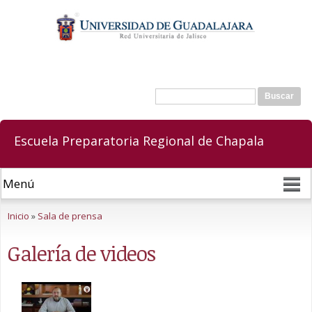
Pasar al
contenido
principal
Buscar
Formulario de búsqueda
Escuela Preparatoria Regional de Chapala
Se encuentra usted aquí
Inicio
»
Sala de prensa
Galería de videos