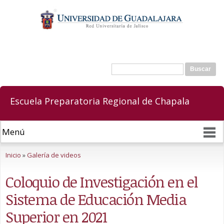
Pasar al
contenido
principal
Buscar
Formulario de búsqueda
Escuela Preparatoria Regional de Chapala
Se encuentra usted aquí
Inicio
»
Galería de videos
Coloquio de Investigación en el
Sistema de Educación Media
Superior en 2021