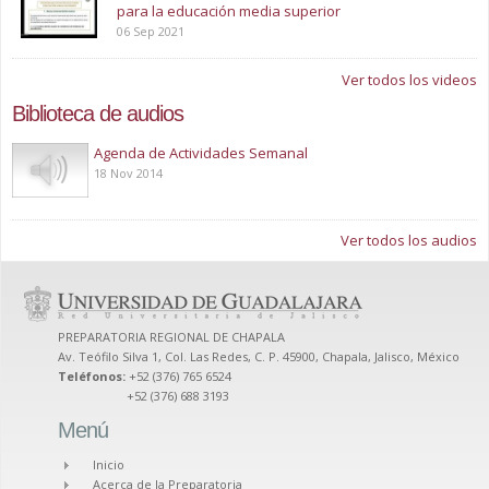
para la educación media superior
06 Sep 2021
Ver todos los videos
Biblioteca de audios
Play
Agenda de Actividades Semanal
18 Nov 2014
Ver todos los audios
PREPARATORIA REGIONAL DE CHAPALA
Av. Teófilo Silva 1, Col. Las Redes, C. P. 45900, Chapala, Jalisco, México
Teléfonos:
+52 (376) 765 6524
+52 (376) 688 3193
Menú
Inicio
Acerca de la Preparatoria