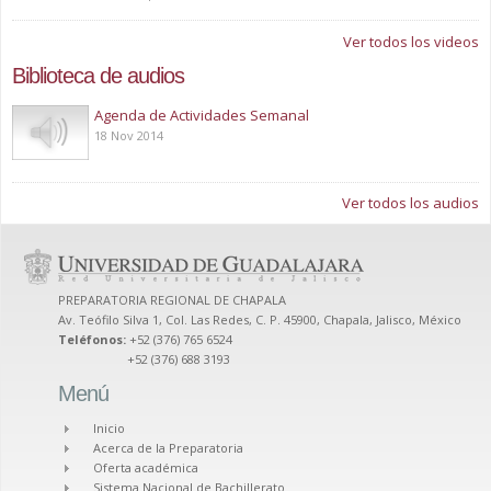
Ver todos los videos
Biblioteca de audios
Play
Agenda de Actividades Semanal
18 Nov 2014
Ver todos los audios
PREPARATORIA REGIONAL DE CHAPALA
Av. Teófilo Silva 1, Col. Las Redes, C. P. 45900, Chapala, Jalisco, México
Teléfonos:
+52 (376) 765 6524
+52 (376) 688 3193
Menú
Inicio
Acerca de la Preparatoria
Oferta académica
Sistema Nacional de Bachillerato