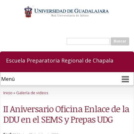
Pasar al
contenido
principal
Buscar
Formulario de búsqueda
Escuela Preparatoria Regional de Chapala
Se encuentra usted aquí
Inicio
»
Galería de videos
II Aniversario Oficina Enlace de la
DDU en el SEMS y Prepas UDG