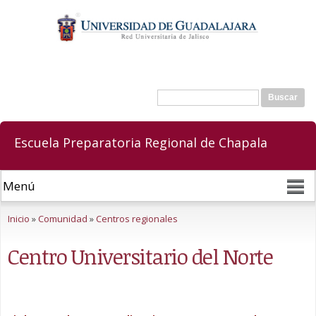
Pasar al
contenido
principal
Buscar
Formulario de búsqueda
Escuela Preparatoria Regional de Chapala
Se encuentra usted aquí
Inicio
»
Comunidad
»
Centros regionales
Centro Universitario del Norte