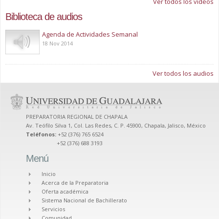
Ver todos los videos
Biblioteca de audios
Play
Agenda de Actividades Semanal
18 Nov 2014
Ver todos los audios
PREPARATORIA REGIONAL DE CHAPALA
Av. Teófilo Silva 1, Col. Las Redes, C. P. 45900, Chapala, Jalisco, México
Teléfonos:
+52 (376) 765 6524
+52 (376) 688 3193
Menú
Inicio
Acerca de la Preparatoria
Oferta académica
Sistema Nacional de Bachillerato
Servicios
Comunidad