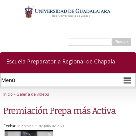
Pasar al
contenido
principal
Buscar
Formulario de búsqueda
Escuela Preparatoria Regional de Chapala
Se encuentra usted aquí
Inicio
»
Galería de videos
Premiación Prepa más Activa
Fecha:
Miércoles 21 de Julio de 2021