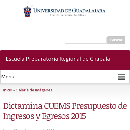
Pasar al
contenido
principal
Buscar
Formulario de búsqueda
Escuela Preparatoria Regional de Chapala
Se encuentra usted aquí
Inicio
»
Galería de imágenes
Dictamina CUEMS Presupuesto de
Ingresos y Egresos 2015