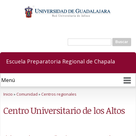
Pasar al
contenido
principal
Buscar
Formulario de búsqueda
Escuela Preparatoria Regional de Chapala
Se encuentra usted aquí
Inicio
»
Comunidad
»
Centros regionales
Centro Universitario de los Altos