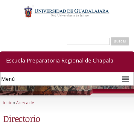
Pasar al
contenido
principal
Buscar
Formulario de búsqueda
Escuela Preparatoria Regional de Chapala
Se encuentra usted aquí
Inicio
»
Acerca de
Directorio