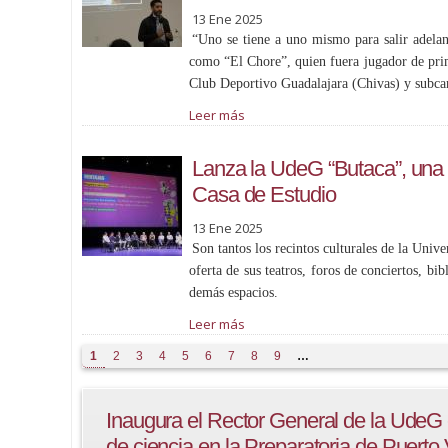
13 Ene 2025
“Uno se tiene a uno mismo para salir adelan
como “El Chore”, quien fuera jugador de prim
Club Deportivo Guadalajara (Chivas) y subca
Leer más
Lanza la UdeG “Butaca”, una a
Casa de Estudio
13 Ene 2025
Son tantos los recintos culturales de la Unive
oferta de sus teatros, foros de conciertos, bibl
demás espacios.
Leer más
Páginas
1
2
3
4
5
6
7
8
9
…
Inaugura el Rector General de la UdeG
de ciencia en la Preparatoria de Puerto 