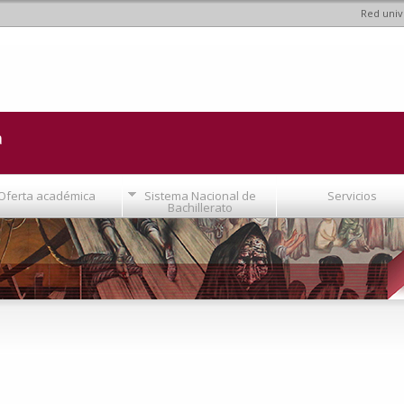
Red univ
Pasar al
contenido
principal
a
Oferta académica
Sistema Nacional de
Servicios
Bachillerato