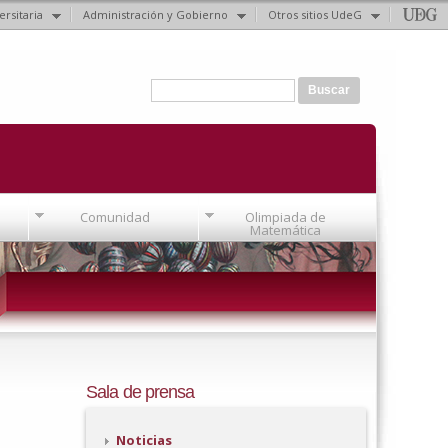
ersitaria
Administración y Gobierno
Otros sitios UdeG
Formulario de búsqueda
Buscar
Comunidad
Olimpiada de
Matemática
Sala de prensa
Noticias