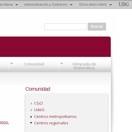
ersitaria
Administración y Gobierno
Otros sitios UdeG
Formulario de búsqueda
Buscar
Comunidad
Olimpiada de
Matemática
Comunidad
CGCI
UdeG
Centros metropolitanos
Lagos
.
Centros regionales