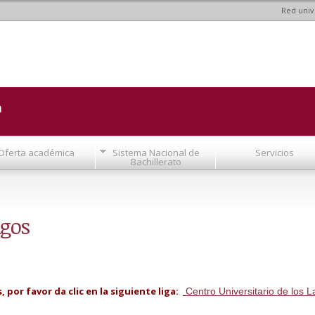
Red univ
Pasar al
contenido
principal
a
Oferta académica
Sistema Nacional de
Servicios
Bachillerato
agos
por favor da clic en la siguiente liga:
Centro Universitario de los 