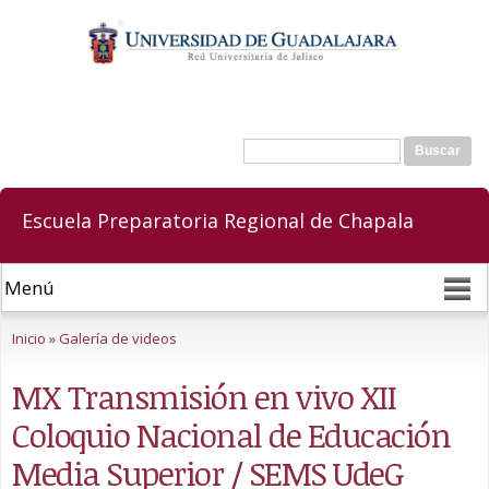
Pasar al
contenido
principal
Buscar
Formulario de búsqueda
Escuela Preparatoria Regional de Chapala
Se encuentra usted aquí
Inicio
»
Galería de videos
MX Transmisión en vivo XII
Coloquio Nacional de Educación
Media Superior / SEMS UdeG