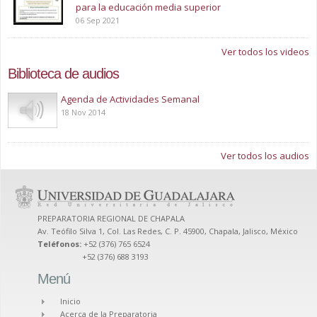
para la educación media superior
06 Sep 2021
Ver todos los videos
Biblioteca de audios
Play
Agenda de Actividades Semanal
18 Nov 2014
Ver todos los audios
PREPARATORIA REGIONAL DE CHAPALA
Av. Teófilo Silva 1, Col. Las Redes, C. P. 45900, Chapala, Jalisco, México
Teléfonos:
+52 (376) 765 6524
+52 (376) 688 3193
Menú
Inicio
Acerca de la Preparatoria