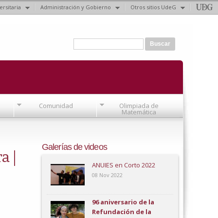
ersitaria
Administración y Gobierno
Otros sitios UdeG
Formulario de búsqueda
Buscar
Comunidad
Olimpiada de
Matemática
Galerías de videos
a |
ANUIES en Corto 2022
08 Nov 2022
96 aniversario de la
Refundación de la