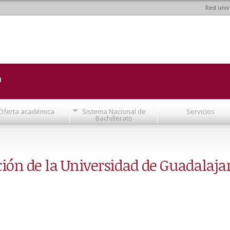
Red univ
Pasar al
contenido
principal
a
Oferta académica
Sistema Nacional de
Servicios
Bachillerato
ción de la Universidad de Guadalajar