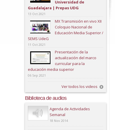
Universidad de
Guadalajara | Prepas UDG
13 Oct 2021
MX Transmisión en vivo XII
Coloquio Nacional de
Educación Media Superior /
SEMS UdeG
11 Oct 2021
Presentación de la
actualización del marco
curricular para la
educación media superior
06 Sep 2021
Ver todos los videos
Biblioteca de audios
Play
Agenda de Actividades
Semanal
18 Nov 2014