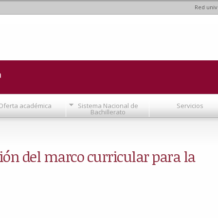
Red univ
Pasar al
contenido
principal
a
Oferta académica
Sistema Nacional de
Servicios
Bachillerato
ión del marco curricular para la