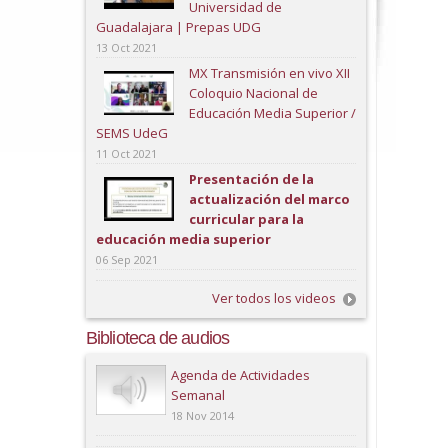
Universidad de
Guadalajara | Prepas UDG
13 Oct 2021
MX Transmisión en vivo XII
Coloquio Nacional de
Educación Media Superior /
SEMS UdeG
11 Oct 2021
Presentación de la
actualización del marco
curricular para la
educación media superior
06 Sep 2021
Ver todos los videos
Biblioteca de audios
Play
Agenda de Actividades
Semanal
18 Nov 2014