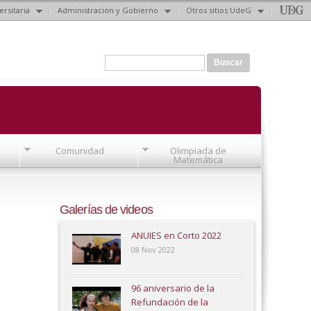
ersitaria
Administración y Gobierno
Otros sitios UdeG
Formulario de búsqueda
Buscar
Comunidad
Olimpiada de
Matemática
Galerías de videos
ANUIES en Corto 2022
08 Nov 2022
96 aniversario de la
Refundación de la