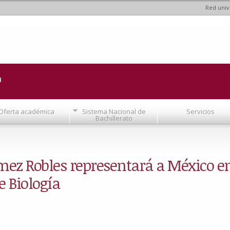
Red univ
Pasar al
contenido
principal
a
Oferta académica
Sistema Nacional de
Servicios
Bachillerato
ez Robles representará a México e
 Biología