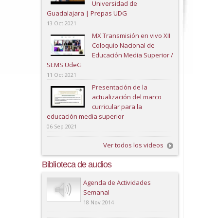
Universidad de
Guadalajara | Prepas UDG
13 Oct 2021
MX Transmisión en vivo XII
Coloquio Nacional de
Educación Media Superior /
SEMS UdeG
11 Oct 2021
Presentación de la
actualización del marco
curricular para la
educación media superior
06 Sep 2021
Ver todos los videos
Biblioteca de audios
Play
Agenda de Actividades
Semanal
18 Nov 2014