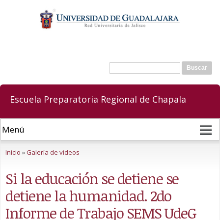
Pasar al
contenido
principal
Buscar
Formulario de búsqueda
Escuela Preparatoria Regional de Chapala
Se encuentra usted aquí
Inicio
»
Galería de videos
Si la educación se detiene se
detiene la humanidad. 2do
Informe de Trabajo SEMS UdeG