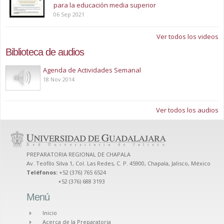
para la educación media superior
06 Sep 2021
Ver todos los videos
Biblioteca de audios
Play
Agenda de Actividades Semanal
18 Nov 2014
Ver todos los audios
PREPARATORIA REGIONAL DE CHAPALA
Av. Teófilo Silva 1, Col. Las Redes, C. P. 45900, Chapala, Jalisco, México
Teléfonos:
+52 (376) 765 6524
+52 (376) 688 3193
Menú
Inicio
Acerca de la Preparatoria