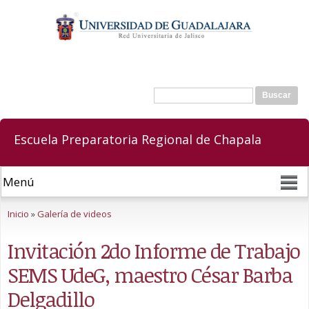
Pasar al
contenido
principal
Buscar
Formulario de búsqueda
Escuela Preparatoria Regional de Chapala
Se encuentra usted aquí
Inicio
»
Galería de videos
Invitación 2do Informe de Trabajo
SEMS UdeG, maestro César Barba
Delgadillo