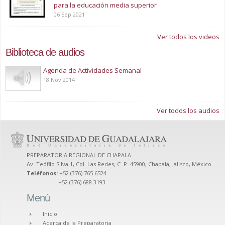
para la educación media superior
06 Sep 2021
Ver todos los videos
Biblioteca de audios
Play
Agenda de Actividades Semanal
18 Nov 2014
Ver todos los audios
PREPARATORIA REGIONAL DE CHAPALA
Av. Teófilo Silva 1, Col. Las Redes, C. P. 45900, Chapala, Jalisco, México
Teléfonos:
+52 (376) 765 6524
+52 (376) 688 3193
Menú
Inicio
Acerca de la Preparatoria