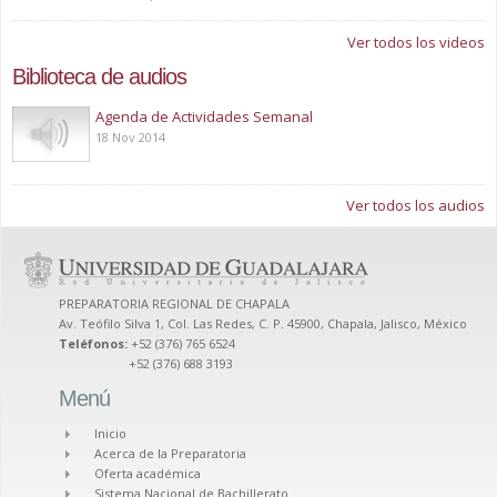
Ver todos los videos
Biblioteca de audios
Play
Agenda de Actividades Semanal
18 Nov 2014
Ver todos los audios
PREPARATORIA REGIONAL DE CHAPALA
Av. Teófilo Silva 1, Col. Las Redes, C. P. 45900, Chapala, Jalisco, México
Teléfonos:
+52 (376) 765 6524
+52 (376) 688 3193
Menú
Inicio
Acerca de la Preparatoria
Oferta académica
Sistema Nacional de Bachillerato