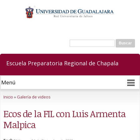
Pasar al
contenido
principal
Buscar
Formulario de búsqueda
Escuela Preparatoria Regional de Chapala
Se encuentra usted aquí
Inicio
»
Galería de videos
Ecos de la FIL con Luis Armenta
Malpica