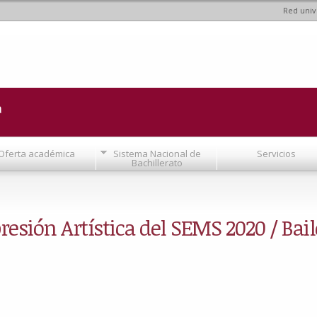
Red univ
Pasar al
contenido
principal
a
Oferta académica
Sistema Nacional de
Servicios
Bachillerato
esión Artística del SEMS 2020 / Bail