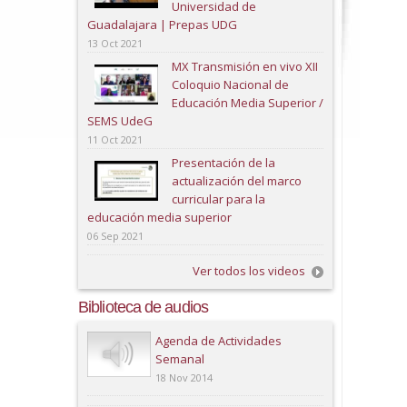
Universidad de
Guadalajara | Prepas UDG
13 Oct 2021
MX Transmisión en vivo XII
Coloquio Nacional de
Educación Media Superior /
SEMS UdeG
11 Oct 2021
Presentación de la
actualización del marco
curricular para la
educación media superior
06 Sep 2021
Ver todos los videos
Biblioteca de audios
Play
Agenda de Actividades
Semanal
18 Nov 2014