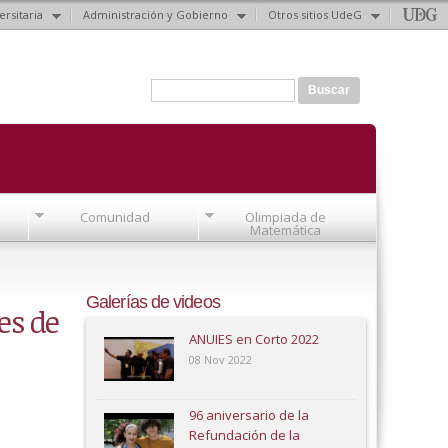
ersitaria
Administración y Gobierno
Otros sitios UdeG
Formulario de búsqueda
Buscar
Comunidad
Olimpiada de
Matemática
Galerías de videos
es de
ANUIES en Corto 2022
08 Nov 2022
96 aniversario de la
Refundación de la