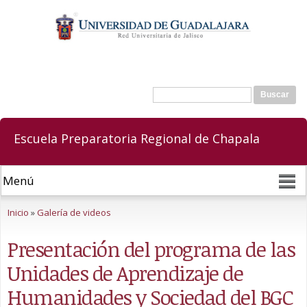
Pasar al
contenido
principal
Buscar
Formulario de búsqueda
Escuela Preparatoria Regional de Chapala
Se encuentra usted aquí
Inicio
»
Galería de videos
Presentación del programa de las
Unidades de Aprendizaje de
Humanidades y Sociedad del BGC