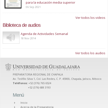
para la educación media superior
06 Sep 2021
Ver todos los videos
Biblioteca de audios
Play
Agenda de Actividades Semanal
18 Nov 2014
Ver todos los audios
PREPARATORIA REGIONAL DE CHAPALA
Av. Teófilo Silva 1, Col. Las Redes, C. P. 45900, Chapala, Jalisco, México
Teléfonos:
+52 (376) 765 6524
+52 (376) 688 3193
Menú
Inicio
Acerca de la Preparatoria