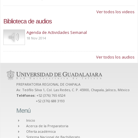
Ver todos los videos
Biblioteca de audios
Play
Agenda de Actividades Semanal
18 Nov 2014
Ver todos los audios
PREPARATORIA REGIONAL DE CHAPALA
Av. Teófilo Silva 1, Col. Las Redes, C. P. 45900, Chapala, Jalisco, México
Teléfonos:
+52 (376) 765 6524
+52 (376) 688 3193
Menú
Inicio
Acerca de la Preparatoria
Oferta académica
Sistema Nacional de Bachillerato