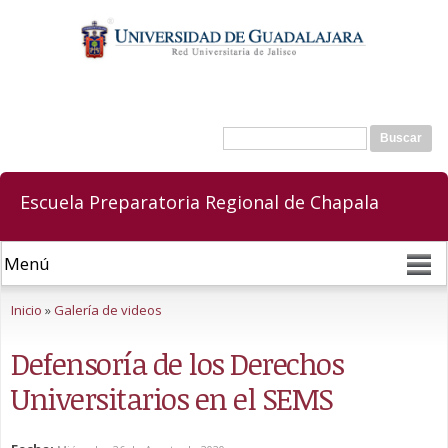
Pasar al
contenido
principal
Buscar
Formulario de búsqueda
Escuela Preparatoria Regional de Chapala
Se encuentra usted aquí
Inicio
»
Galería de videos
Defensoría de los Derechos
Universitarios en el SEMS