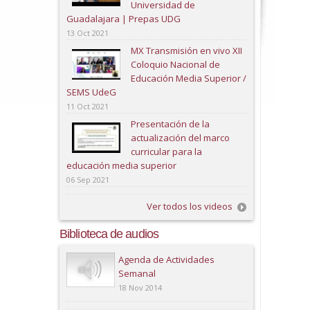
Universidad de
Guadalajara | Prepas UDG
13 Oct 2021
MX Transmisión en vivo XII
Coloquio Nacional de
Educación Media Superior /
SEMS UdeG
11 Oct 2021
Presentación de la
actualización del marco
curricular para la
educación media superior
06 Sep 2021
Ver todos los videos
Biblioteca de audios
Play
Agenda de Actividades
Semanal
18 Nov 2014