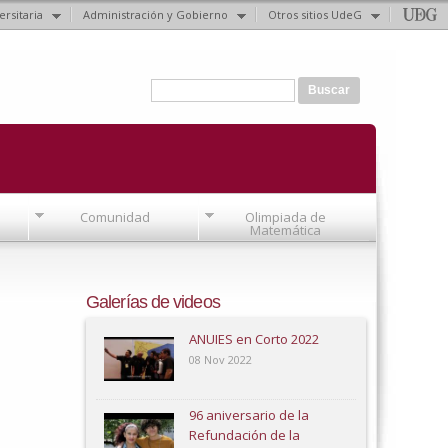
ersitaria
Administración y Gobierno
Otros sitios UdeG
Formulario de búsqueda
Buscar
Comunidad
Olimpiada de
Matemática
Galerías de videos
ANUIES en Corto 2022
08 Nov 2022
96 aniversario de la
Refundación de la