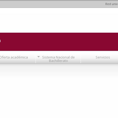
Red univ
Pasar al
contenido
principal
a
Oferta académica
Sistema Nacional de
Servicios
Bachillerato