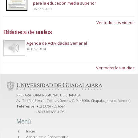
para la educación media superior
06 Sep 2021
Ver todos los videos
Biblioteca de audios
Play
Agenda de Actividades Semanal
18 Nov 2014
Ver todos los audios
PREPARATORIA REGIONAL DE CHAPALA
Av. Teófilo Silva 1, Col. Las Redes, C. P. 45900, Chapala, Jalisco, México
Teléfonos:
+52 (376) 765 6524
+52 (376) 688 3193
Menú
Inicio
Acerca de la Preparatoria