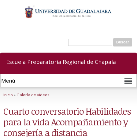
Pasar al
contenido
principal
Buscar
Formulario de búsqueda
Escuela Preparatoria Regional de Chapala
Se encuentra usted aquí
Inicio
»
Galería de videos
Cuarto conversatorio Habilidades
para la vida Acompañamiento y
consejería a distancia