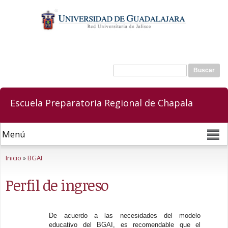
Pasar al
contenido
principal
Buscar
Formulario de búsqueda
Escuela Preparatoria Regional de Chapala
Se encuentra usted aquí
Inicio
»
BGAI
Perfil de ingreso
De acuerdo a las necesidades del modelo
educativo del BGAI, es recomendable que el