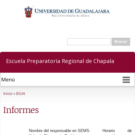
Pasar al
contenido
principal
Buscar
Formulario de búsqueda
Escuela Preparatoria Regional de Chapala
Se encuentra usted aquí
Inicio
»
BGAI
Informes
Nombre del responsable en SEMS:
Horario de