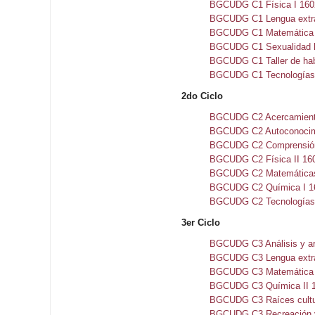
BGCUDG C1 Física I 160
BGCUDG C1 Lengua extra
BGCUDG C1 Matemática y 
BGCUDG C1 Sexualidad 
BGCUDG C1 Taller de habi
BGCUDG C1 Tecnologías d
2do Ciclo
BGCUDG C2 Acercamiento 
BGCUDG C2 Autoconocimi
BGCUDG C2 Comprensión 
BGCUDG C2 Física II 16
BGCUDG C2 Matemáticas y
BGCUDG C2 Química I 1
BGCUDG C2 Tecnologías d
3er Ciclo
BGCUDG C3 Análisis y a
BGCUDG C3 Lengua extran
BGCUDG C3 Matemática y
BGCUDG C3 Química II 
BGCUDG C3 Raíces cultu
BGCUDG C3 Recreación y