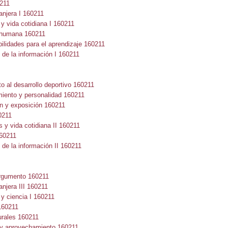
211
njera I 160211
vida cotidiana I 160211
humana 160211
lidades para el aprendizaje 160211
e la información I 160211
al desarrollo deportivo 160211
ento y personalidad 160211
y exposición 160211
0211
 vida cotidiana II 160211
60211
e la información II 160211
rgumento 160211
jera III 160211
 ciencia I 160211
160211
rales 160211
 aprovechamiento 160211