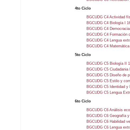
4to Ciclo
BGCUDG C4 Actividad físi
BGCUDG C4 Biología I 1
BGCUDG C4 Democracia y
BGCUDG C4 Formación c
BGCUDG C4 Lengua extra
BGCUDG C4 Matemática y
5to Ciclo
BGCUDG C5 Biología II 
BGCUDG C5 Ciudadania M
BGCUDG C5 Diseño de pl
BGCUDG C5 Estilo y corr
BGCUDG C5 Identidad y F
BGCUDG C5 Lengua Extra
6to Ciclo
BGCUDG C6 Análisis eco
BGCUDG C6 Geografía y c
BGCUDG C6 Habilidad ve
BGCUDG C6 Lengua extra