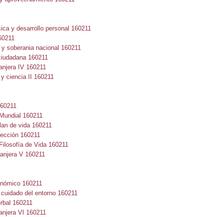
ca y desarrollo personal 160211
60211
 soberania nacional 160211
iudadana 160211
njera IV 160211
 ciencia II 160211
160211
undial 160211
an de vida 160211
ección 160211
ilosofía de Vida 160211
njera V 160211
nómico 160211
uidado del entorno 160211
rbal 160211
njera VI 160211