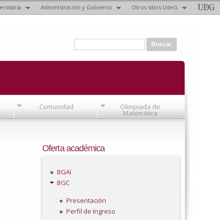
ersitaria
Administración y Gobierno
Otros sitios UdeG
Formulario de búsqueda
Buscar
Comunidad
Olimpiada de
Matemática
Oferta académica
BGAI
BGC
Presentación
Perfil de Ingreso