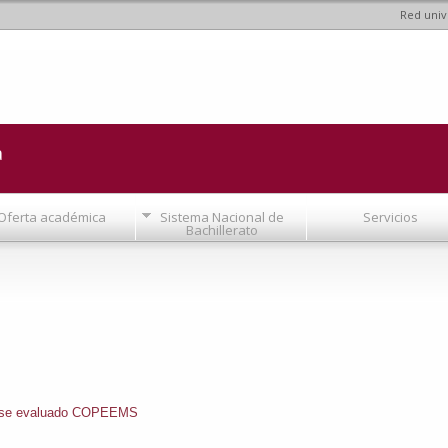
Red univ
Pasar al
contenido
principal
a
Oferta académica
Sistema Nacional de
Servicios
Bachillerato
se evaluado COPEEMS